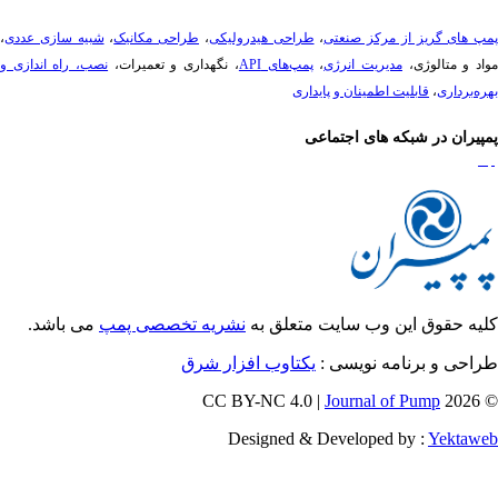
پ های گریز از مرکز صنعتی
،
طراحی هیدرولیکی
،
طراحی مکانیک
،
شبیه سازی عددی
،
د و متالوژی،
مدیریت انرژی
،
پمپ‌های API
، نگهداری و تعمیرات،
نصب، راه ­اندازی و
ه‌برداری
،
قابلیت اطمینان و پایداری
پیران در شبکه های اجتماعی
یه حقوق این وب سایت متعلق به
نشریه تخصصی پمپ
می باشد.
احی و برنامه نویسی :
یکتاوب افزار شرق
Journal of Pump
© 202
Designed & Developed by :
Yektaw