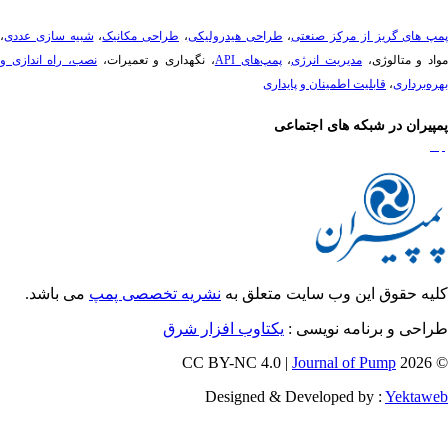
پ های گریز از مرکز صنعتی
،
طراحی هیدرولیکی
،
طراحی مکانیک
،
شبیه سازی عددی
،
د و متالوژی،
مدیریت انرژی
،
پمپ‌های API
، نگهداری و تعمیرات،
نصب، راه ­اندازی و
ه‌برداری
،
قابلیت اطمینان و پایداری
پیران در شبکه های اجتماعی
یه حقوق این وب سایت متعلق به
نشریه تخصصی پمپ
می باشد.
احی و برنامه نویسی :
یکتاوب افزار شرق
Journal of Pump
© 202
Designed & Developed by :
Yektaw