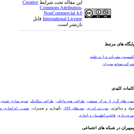
این مقاله تحت شرایط
Creative
Commons Attribution-
NonCommercial 4.0
International License
قابل
بازنشر است.
یگاه های مرتبط
سیون نشریات وزارت علوم
ت صنایع پمپیران
مات کلیدی
پ های گریز از مرکز صنعتی
،
طراحی هیدرولیکی
،
طراحی مکانیک
،
شبیه سازی عددی
،
د و متالوژی،
مدیریت انرژی
،
پمپ‌های API
، نگهداری و تعمیرات،
نصب، راه ­اندازی و
ه‌برداری
،
قابلیت اطمینان و پایداری
پیران در شبکه های اجتماعی