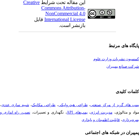
این مقاله تحت شرایط
Creative
Commons Attribution-
NonCommercial 4.0
International License
قابل
بازنشر است.
یگاه های مرتبط
سیون نشریات وزارت علوم
ت صنایع پمپیران
مات کلیدی
پ های گریز از مرکز صنعتی
،
طراحی هیدرولیکی
،
طراحی مکانیک
،
شبیه سازی عددی
،
د و متالوژی،
مدیریت انرژی
،
پمپ‌های API
، نگهداری و تعمیرات،
نصب، راه ­اندازی و
ه‌برداری
،
قابلیت اطمینان و پایداری
پیران در شبکه های اجتماعی