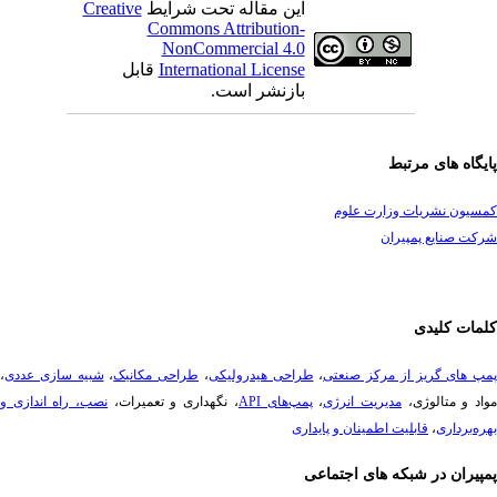
این مقاله تحت شرایط
Creative
Commons Attribution-
NonCommercial 4.0
International License
قابل
بازنشر است.
یگاه های مرتبط
سیون نشریات وزارت علوم
ت صنایع پمپیران
مات کلیدی
پ های گریز از مرکز صنعتی
،
طراحی هیدرولیکی
،
طراحی مکانیک
،
شبیه سازی عددی
،
د و متالوژی،
مدیریت انرژی
،
پمپ‌های API
، نگهداری و تعمیرات،
نصب، راه ­اندازی و
ه‌برداری
،
قابلیت اطمینان و پایداری
پیران در شبکه های اجتماعی