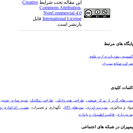
این مقاله تحت شرایط
Creative
Commons Attribution-
NonCommercial 4.0
International License
قابل
بازنشر است.
یگاه های مرتبط
سیون نشریات وزارت علوم
ت صنایع پمپیران
مات کلیدی
پ های گریز از مرکز صنعتی
،
طراحی هیدرولیکی
،
طراحی مکانیک
،
شبیه سازی عددی
،
د و متالوژی،
مدیریت انرژی
،
پمپ‌های API
، نگهداری و تعمیرات،
نصب، راه ­اندازی و
ه‌برداری
،
قابلیت اطمینان و پایداری
پیران در شبکه های اجتماعی