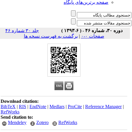
صفحه برترین‌های پایگاه
دوره ۳۰، شماره ۴۶ - ( ۶-۱۳۹۳ )
جلد ۳۰ شماره ۴۶
صفحات ۰-۰
|
برگشت به فهرست نسخه ها
Download citation:
BibTeX
|
RIS
|
EndNote
|
Medlars
|
ProCite
|
Reference Manager
|
RefWorks
Send citation to:
Mendeley
Zotero
RefWorks