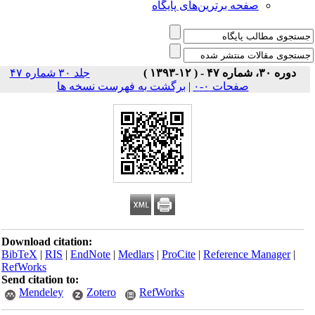
صفحه برترین‌های پایگاه
دوره ۳۰، شماره ۴۷ - ( ۱۲-۱۳۹۳ )
جلد ۳۰ شماره ۴۷
صفحات ۰-۰
|
برگشت به فهرست نسخه ها
Download citation:
BibTeX
|
RIS
|
EndNote
|
Medlars
|
ProCite
|
Reference Manager
|
RefWorks
Send citation to:
Mendeley
Zotero
RefWorks