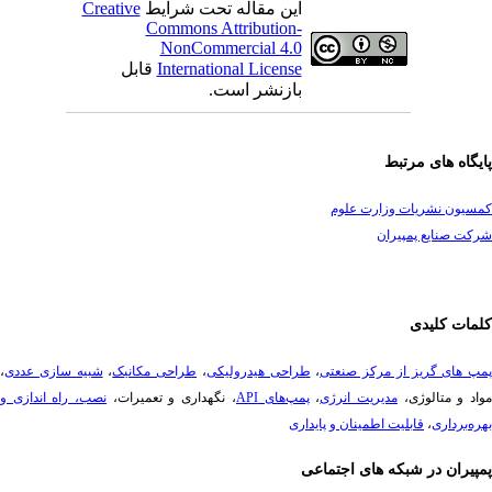
این مقاله تحت شرایط
Creative
Commons Attribution-
NonCommercial 4.0
International License
قابل
بازنشر است.
یگاه های مرتبط
سیون نشریات وزارت علوم
ت صنایع پمپیران
مات کلیدی
پ های گریز از مرکز صنعتی
،
طراحی هیدرولیکی
،
طراحی مکانیک
،
شبیه سازی عددی
،
د و متالوژی،
مدیریت انرژی
،
پمپ‌های API
، نگهداری و تعمیرات،
نصب، راه ­اندازی و
ه‌برداری
،
قابلیت اطمینان و پایداری
پیران در شبکه های اجتماعی