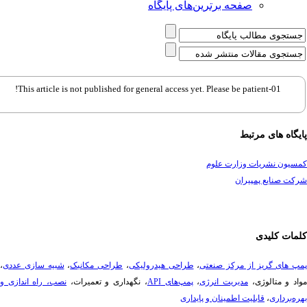
صفحه برترین‌های پایگاه
This article is not published for general access yet. Please be patient-01!
گاه های مرتبط
یون نشریات وزارت علوم
ت صنایع پمپیران
ات کلیدی
 های گریز از مرکز صنعتی
،
طراحی هیدرولیکی
،
طراحی مکانیک
،
شبیه سازی عددی
،
د و متالوژی،
مدیریت انرژی
،
پمپ‌های API
، نگهداری و تعمیرات،
نصب، راه ­اندازی و
ه‌برداری
،
قابلیت اطمینان و پایداری